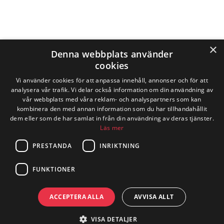
×
Denna webbplats använder
cookies
Vi använder cookies för att anpassa innehåll, annonser och för att
analysera vår trafik. Vi delar också information om din användning av
vår webbplats med våra reklam- och analyspartners som kan
kombinera den med annan information som du har tillhandahållit
dem eller som de har samlat in från din användning av deras tjänster.
Läs mer
PRESTANDA
INRIKTNING
FUNKTIONER
ACCEPTERA ALLA
AVVISA ALLT
Vill du använda ROT-avdrag? Det
löser vi!
VISA DETALJER