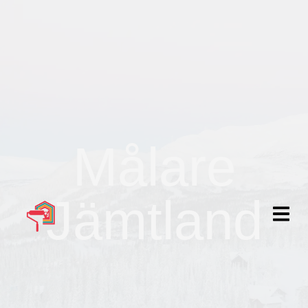
Målare
Jämtland